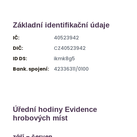
Základní identifikační údaje
IČ:
40523942
DIČ:
CZ40523942
ID DS:
ikmk8g5
Bank. spojení:
42336311/0100
Úřední hodiny Evidence
hrobových míst
září – červen