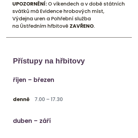
UPOZORNĚNÍ:
O víkendech a v době státních
svátků má Evidence hrobových míst,
Výdejna uren a Pohřební služba
na Ústředním hřbitově
ZAVŘENO
.
Přístupy na hřbitovy
říjen – březen
denně
7.00 – 17.30
duben – září