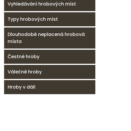
Vyhledávání hrobových míst
Typy hrobových míst
Dlouhodobě neplacená hrobová
místa
Čestné hroby
Válečné hroby
Hroby v dáli