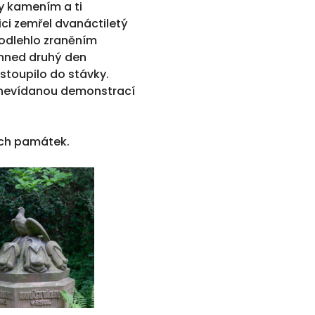
y kamením a ti
lici zemřel dvanáctiletý
podlehlo zraněním
 hned druhý den
vstoupilo do stávky.
d nevídanou demonstrací
ích památek.