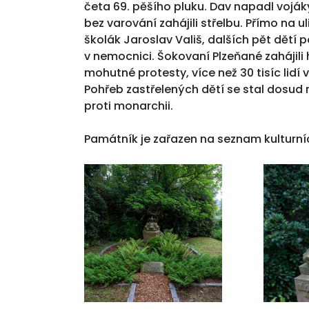
četa 69. pěšího pluku. Dav napadl voják
bez varování zahájili střelbu. Přímo na u
školák Jaroslav Vališ, dalších pět dětí 
v nemocnici. Šokovaní Plzeňané zahájili
mohutné protesty, více než 30 tisíc lidí 
Pohřeb zastřelených dětí se stal dosu
proti monarchii.
Památník je zařazen na seznam kulturn