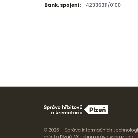
Bank. spojení:
42336311/0100
© 2026 – Správa informačních technologi
města Plzně. Všechna práva vyhrazena.