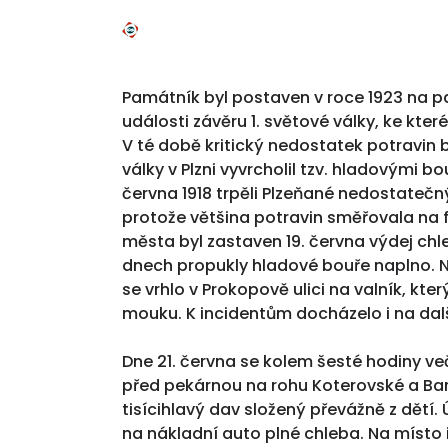
Památník byl postaven v roce 1923 na p
události závěru 1. světové války, ke které
V té době kritický nedostatek potravin
války v Plzni vyvrcholil tzv. hladovými b
června 1918 trpěli Plzeňané nedostate
protože většina potravin směřovala na 
města byl zastaven 19. června výdej chl
dnech propukly hladové bouře naplno. N
se vrhlo v Prokopově ulici na valník, kte
mouku. K incidentům docházelo i na dal
Dne 21. června se kolem šesté hodiny ve
před pekárnou na rohu Koterovské a Bar
tisícihlavý dav složený převážně z dětí.
na nákladní auto plné chleba. Na místo 