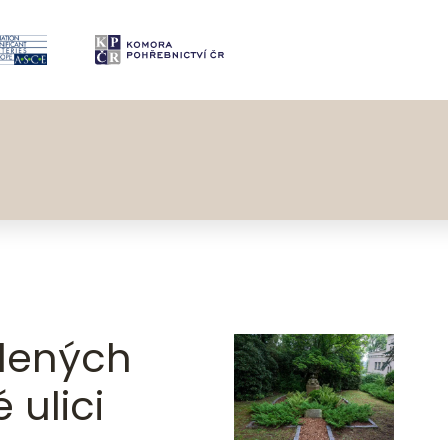
elených
 ulici