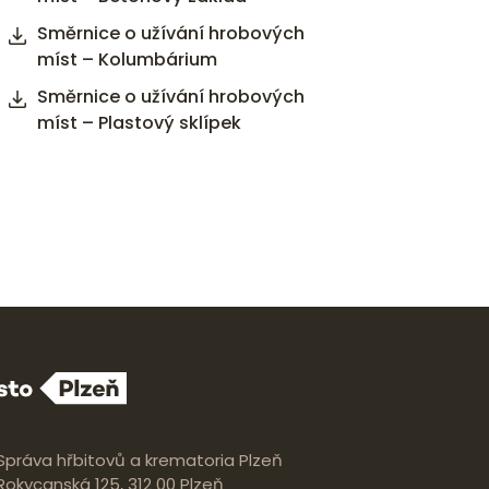
Směrnice o užívání hrobových
míst – Kolumbárium
Směrnice o užívání hrobových
míst – Plastový sklípek
Správa hřbitovů a krematoria Plzeň
Rokycanská 125, 312 00 Plzeň