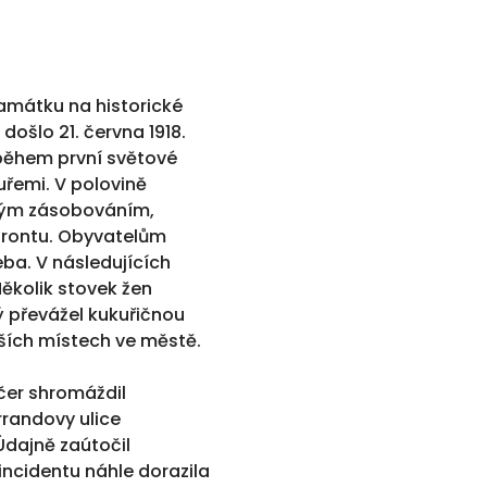
amátku na historické
 došlo 21. června 1918.
 během první světové
ouřemi. V polovině
čným zásobováním,
frontu. Obyvatelům
eba. V následujících
ěkolik stovek žen
rý převážel kukuřičnou
ších místech ve městě.
čer shromáždil
randovy ulice
 Údajně zaútočil
incidentu náhle dorazila