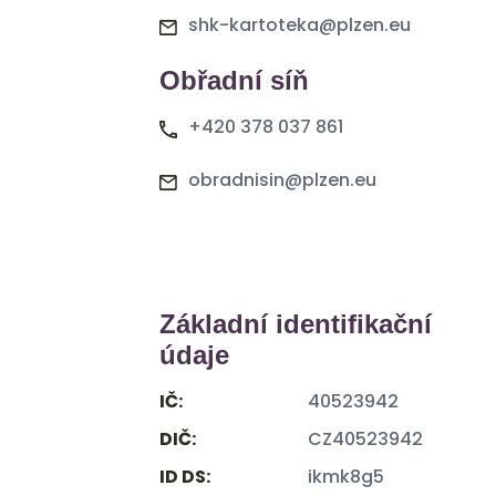
shk-kartoteka@plzen.eu
Obřadní síň
+420 378 037 861
obradnisin@plzen.eu
Základní identifikační
údaje
IČ:
40523942
DIČ:
CZ40523942
ID DS:
ikmk8g5