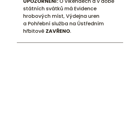
UPOZORNĚNÍ:
O víkendech a v době
státních svátků má Evidence
hrobových míst, Výdejna uren
a Pohřební služba na Ústředním
hřbitově
ZAVŘENO
.