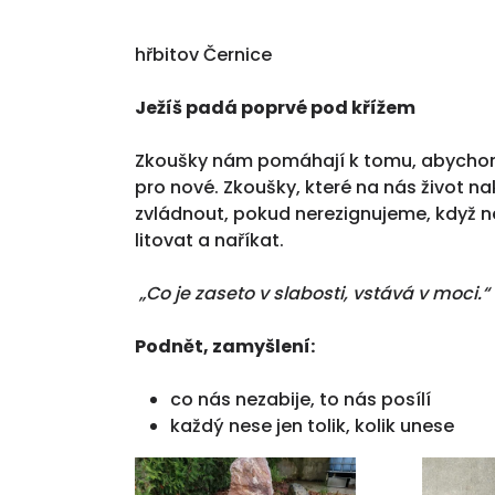
hřbitov Černice
Ježíš padá poprvé pod křížem
Zkoušky nám pomáhají k tomu, abychom o
pro nové. Zkoušky, které na nás život 
zvládnout, pokud nerezignujeme, když
litovat a naříkat.
„Co je zaseto v slabosti, vstává v moci.“
Podnět, zamyšlení:
co nás nezabije, to nás posílí
každý nese jen tolik, kolik unese