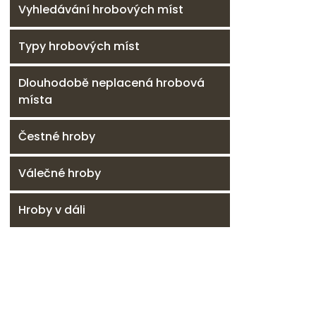
Vyhledávání hrobových míst
Typy hrobových míst
Dlouhodobě neplacená hrobová
místa
Čestné hroby
Válečné hroby
Hroby v dáli