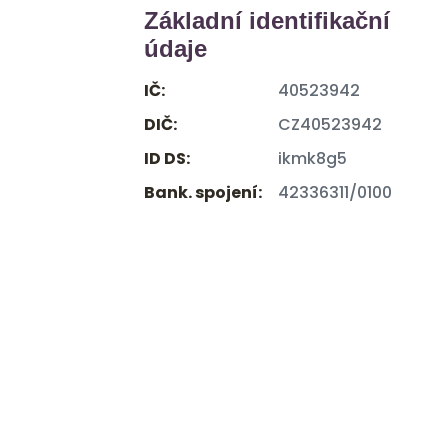
Základní identifikační
údaje
IČ:
40523942
DIČ:
CZ40523942
ID DS:
ikmk8g5
Bank. spojení:
42336311/0100