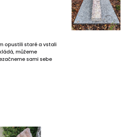
pustili staré a vstali
nakládá, můžeme
 nezačneme sami sebe