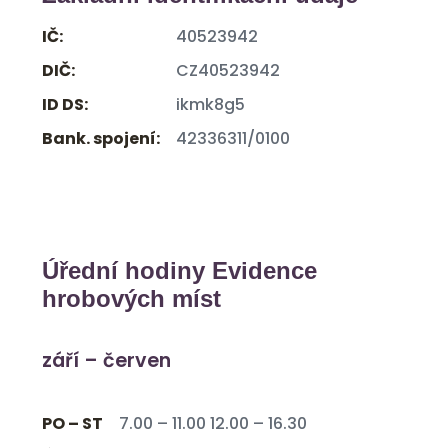
IČ:
40523942
DIČ:
CZ40523942
ID DS:
ikmk8g5
Bank. spojení:
42336311/0100
Úřední hodiny Evidence
hrobových míst
září – červen
PO – ST
7.00 – 11.00 12.00 – 16.30