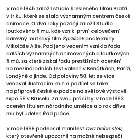
V roce 1945 založil studio kresleného filmu Bratři
v triku, které se stalo významným centrem české
animace. O dva roky později založil Studio
loutkového filmu, kde vznikl první celovečerní
barevný loutkový film
Špalíček
podle knihy
Mikoláše Alše. Pod jeho vedením vznikla řada
dalších významných animovaných a loutkových
filmů, za které získal řadu prestižních ocenění
na mezinárodních festivalech v Benátkách, Paříži,
Londýně a jinde. Od poloviny 50. let se více
věnoval ilustracím knih a podílel se také
na přípravě české expozice na světové výstavě
Expo 58 v Bruselu. Za svou práci byl v roce 1963
oceněn titulem národního umělce a o rok dříve
mu byl udělen Řád práce.
V roce 1968 podepsal manifest
Dva tisíce slov
,
který otevřeně upozornil na možné nebezpečí