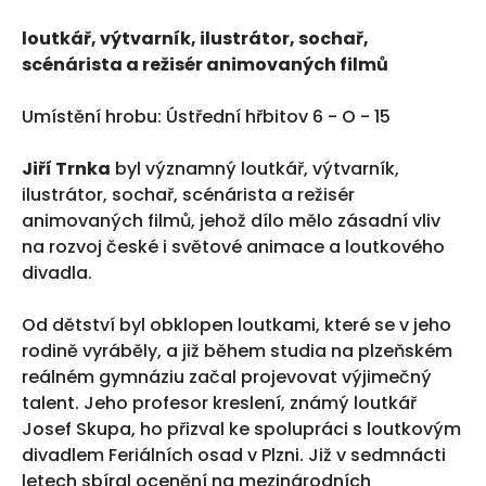
loutkář, výtvarník, ilustrátor, sochař,
scénárista a režisér animovaných filmů
Umístění hrobu: Ústřední hřbitov 6 - O - 15
Jiří Trnka
byl významný loutkář, výtvarník,
ilustrátor, sochař, scénárista a režisér
animovaných filmů, jehož dílo mělo zásadní vliv
na rozvoj české i světové animace a loutkového
divadla.
Od dětství byl obklopen loutkami, které se v jeho
rodině vyráběly, a již během studia na plzeňském
reálném gymnáziu začal projevovat výjimečný
talent. Jeho profesor kreslení, známý loutkář
Josef Skupa, ho přizval ke spolupráci s loutkovým
divadlem Feriálních osad v Plzni. Již v sedmnácti
letech sbíral ocenění na mezinárodních