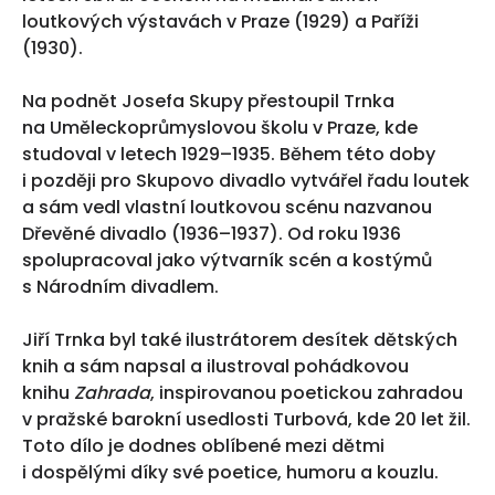
loutkových výstavách v Praze (1929) a Paříži
(1930).
Na podnět Josefa Skupy přestoupil Trnka
na Uměleckoprůmyslovou školu v Praze, kde
studoval v letech 1929–1935. Během této doby
i později pro Skupovo divadlo vytvářel řadu loutek
a sám vedl vlastní loutkovou scénu nazvanou
Dřevěné divadlo (1936–1937). Od roku 1936
spolupracoval jako výtvarník scén a kostýmů
s Národním divadlem.
Jiří Trnka byl také ilustrátorem desítek dětských
knih a sám napsal a ilustroval pohádkovou
knihu
Zahrada
, inspirovanou poetickou zahradou
v pražské barokní usedlosti Turbová, kde 20 let žil.
Toto dílo je dodnes oblíbené mezi dětmi
i dospělými díky své poetice, humoru a kouzlu.