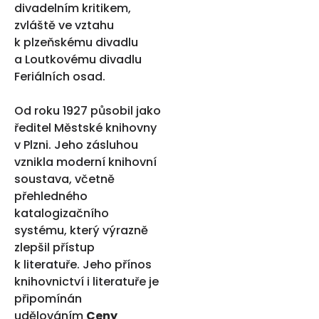
divadelním kritikem,
zvláště ve vztahu
k plzeňskému divadlu
a Loutkovému divadlu
Feriálních osad.
Od roku 1927 působil jako
ředitel Městské knihovny
v Plzni. Jeho zásluhou
vznikla moderní knihovní
soustava, včetně
přehledného
katalogizačního
systému, který výrazně
zlepšil přístup
k literatuře. Jeho přínos
knihovnictví i literatuře je
připomínán
udělováním
Ceny