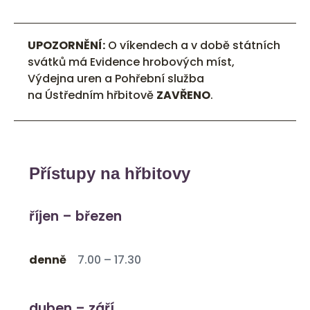
UPOZORNĚNÍ:
O víkendech a v době státních
svátků má Evidence hrobových míst,
Výdejna uren a Pohřební služba
na Ústředním hřbitově
ZAVŘENO
.
Přístupy na hřbitovy
říjen – březen
denně
7.00 – 17.30
duben – září