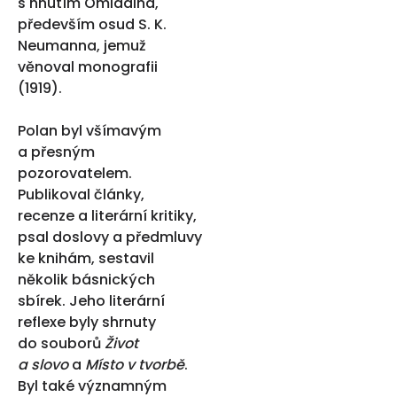
s hnutím Omladina,
především osud S. K.
Neumanna, jemuž
věnoval monografii
(1919).
Polan byl všímavým
a přesným
pozorovatelem.
Publikoval články,
recenze a literární kritiky,
psal doslovy a předmluvy
ke knihám, sestavil
několik básnických
sbírek. Jeho literární
reflexe byly shrnuty
do souborů
Život
a slovo
a
Místo v tvorbě
.
Byl také významným