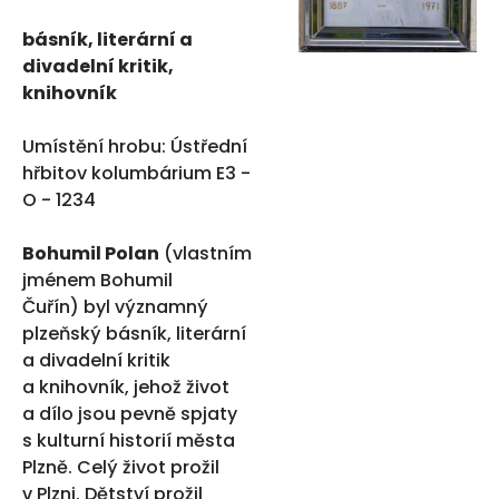
básník, literární a
divadelní kritik,
knihovník
Umístění hrobu: Ústřední
hřbitov kolumbárium E3 -
O - 1234
Bohumil Polan
(vlastním
jménem Bohumil
Čuřín) byl významný
plzeňský básník, literární
a divadelní kritik
a knihovník, jehož život
a dílo jsou pevně spjaty
s kulturní historií města
Plzně. Celý život prožil
v Plzni. Dětství prožil