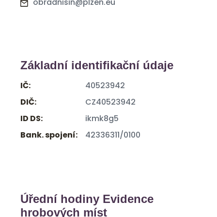
obradnisin@plzen.eu
Základní identifikační údaje
IČ:
40523942
DIČ:
CZ40523942
ID DS:
ikmk8g5
Bank. spojení:
42336311/0100
Úřední hodiny Evidence
hrobových míst