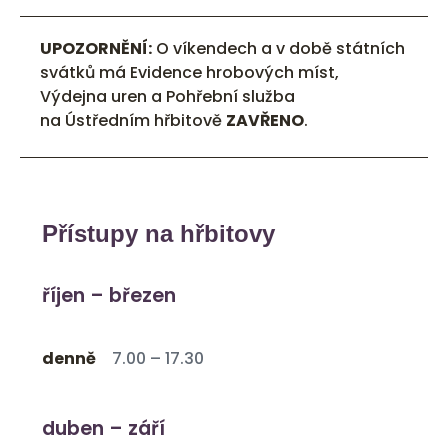
UPOZORNĚNÍ:
O víkendech a v době státních
svátků má Evidence hrobových míst,
Výdejna uren a Pohřební služba
na Ústředním hřbitově
ZAVŘENO
.
Přístupy na hřbitovy
říjen – březen
denně
7.00 – 17.30
duben – září