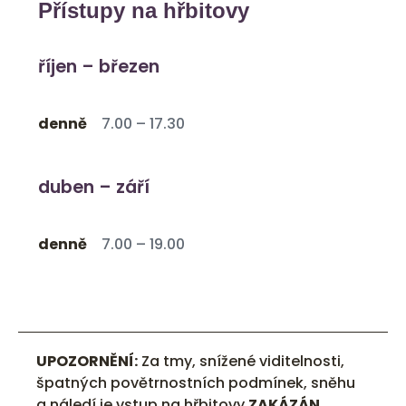
Přístupy na hřbitovy
říjen – březen
denně
7.00 – 17.30
duben – září
denně
7.00 – 19.00
UPOZORNĚNÍ:
Za tmy, snížené viditelnosti,
špatných povětrnostních podmínek, sněhu
a náledí je vstup na hřbitovy
ZAKÁZÁN
.