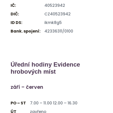
IČ:
40523942
DIČ:
CZ40523942
ID DS:
ikmk8g5
Bank. spojení:
42336311/0100
Úřední hodiny Evidence
hrobových míst
září – červen
PO – ST
7.00 – 11.00 12.00 – 16.30
ÚT
zavřeno