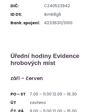
DIČ:
CZ40523942
ID DS:
ikmk8g5
Bank. spojení:
42336311/0100
Úřední hodiny Evidence
hrobových míst
září – červen
PO – ST
7.00 – 11.00 12.00 – 16.30
ÚT
zavřeno
ČT, PÁ
9.00 – 11.00 12.00 – 15.00