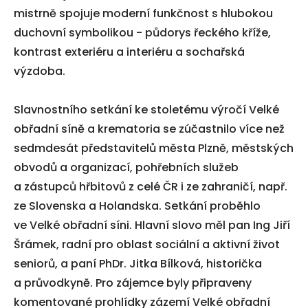
mistrně spojuje moderní funkčnost s hlubokou
duchovní symbolikou - půdorys řeckého kříže,
kontrast exteriéru a interiéru a sochařská
výzdoba.
Slavnostního setkání ke stoletému výročí Velké
obřadní síně a krematoria se zúčastnilo více než
sedmdesát představitelů města Plzně, městských
obvodů a organizací, pohřebních služeb
a zástupců hřbitovů z celé ČR i ze zahraničí, např.
ze Slovenska a Holandska. Setkání proběhlo
ve Velké obřadní síni. Hlavní slovo měl pan Ing Jiří
Šrámek, radní pro oblast sociální a aktivní život
seniorů, a paní PhDr. Jitka Bílková, historička
a průvodkyně. Pro zájemce byly připraveny
komentované prohlídky zázemí Velké obřadní