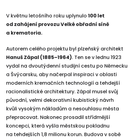
V květnu letošního roku uplynulo
100 let
od zahájení provozu Velké obřadní síně
a krematoria.
Autorem celého projektu byl plzeňský architekt
Hanuš Zápal
(1885–1964)
. Ten se v lednu 1923
vydal na dvoutýdenní studijní cestu po Německu
a Švýcarsku, aby načerpal inspiraci v oblasti
moderních kremačních technologií a tehdejší
racionalistické architektury.
Zápal musel svůj
původní, velmi dekorativní kubistický návrh
kvůli vysokým nákladům a nesouhlasu města
přepracovat. Nakonec prosadil střídmější
koncepci, která vyšla městskou pokladnu
na tehdejších 1,8 milionu korun. Budova v sobě