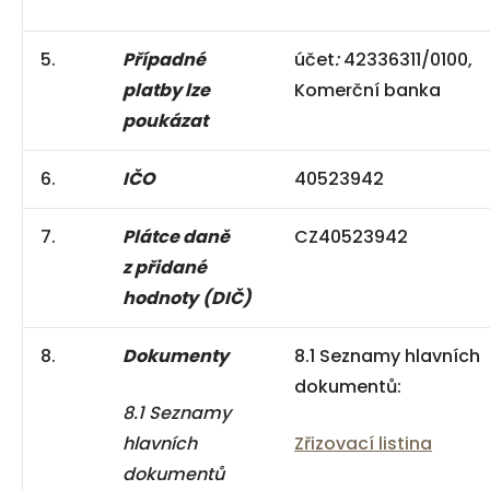
5.
Případné
účet
:
42336311/0100,
platby lze
Komerční banka
poukázat
6.
IČO
40523942
7.
Plátce daně
CZ40523942
z přidané
hodnoty
(DIČ)
8.
Dokumenty
8.1 Seznamy hlavních
dokumentů:
8.1 Seznamy
hlavních
Zřizovací listina
dokumentů