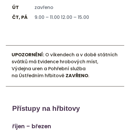
ÚT
zavřeno
ČT, PÁ
9.00 – 11.00 12.00 – 15.00
UPOZORNĚNÍ:
O víkendech a v době státních
svátků má Evidence hrobových míst,
Výdejna uren a Pohřební služba
na Ústředním hřbitově
ZAVŘENO
.
Přístupy na hřbitovy
říjen – březen