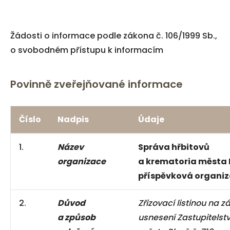
Žádosti o informace podle zákona č. 106/1999 Sb.,
o svobodném přístupu k informacím
Povinně zveřejňované informace
Číslo
Nadpis
Údaje
1.
Název
Správa hřbitovů
organizace
a krematoria města 
příspěvková organi
2.
Důvod
Zřizovací listinou na z
a způsob
usnesení Zastupitelst