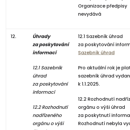
Organizace předpisy
nevydává
12.
Úhrady
12.1 Sazebník úhrad
za poskytování
za poskytování inform
informací
Sazebník úhrad
12.1 Sazebník
Pro aktuální rok je pla
úhrad
sazebník úhrad vyda
za poskytování
k 1.1.2025.
informací
12.2 Rozhodnutí nadř
12.2 Rozhodnutí
orgánu o výši úhrad
nadřízeného
za poskytnutí informa
orgánu o výši
Rozhodnutí nebyla v