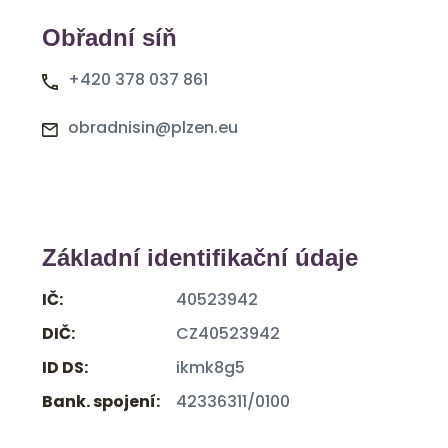
Obřadní síň
+420 378 037 861
obradnisin@plzen.eu
Základní identifikační údaje
IČ:
40523942
DIČ:
CZ40523942
ID DS:
ikmk8g5
Bank. spojení:
42336311/0100