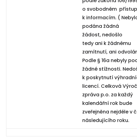
podle zákona 106/1999
o svobodném přístu
k informacím. ( Nebyl
podána žádná
žádost, nedošlo
tedy ani k žádnému
zamítnutí, ani odvolán
Podle § 16a nebyly po
žádné stížnosti. Nedo
k poskytnutí výhradn
licencí. Celková Výroč
zpráva p.o. za každý
kalendářní rok bude
zveřejněna nejdéle v 
následujícího roku.