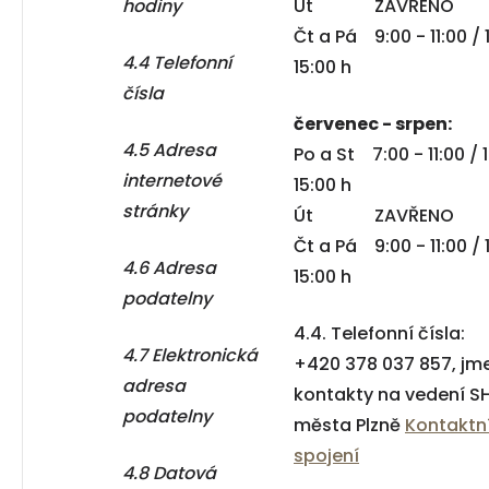
hodiny
Út ZAVŘENO
Čt a Pá 9:00 - 11:00 / 
4.4 Telefonní
15:00 h
čísla
červenec - srpen:
4.5 Adresa
Po a St 7:00 - 11:00 / 
internetové
15:00 h
stránky
Út ZAVŘENO
Čt a Pá 9:00 - 11:00 / 
4.6 Adresa
15:00 h
podatelny
4.4. Telefonní čísla:
4.7 Elektronická
+420 378 037 857, jm
adresa
kontakty na vedení S
podatelny
města Plzně
Kontaktn
spojení
4.8 Datová