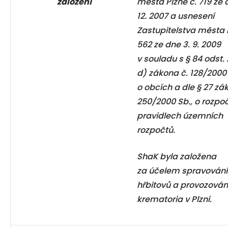
založení
města Plzně č. 719 ze 
12. 2007 a usnesení
Zastupitelstva města 
562 ze dne 3. 9. 2009
v souladu s § 84 odst.
d) zákona č. 128/2000 
o obcích a dle § 27 zá
250/2000 Sb., o rozpo
pravidlech územních
rozpočtů.
ShaK byla založena
za účelem spravování
hřbitovů a provozován
krematoria v Plzni.