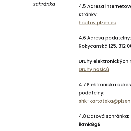
schránka
4.5 Adresa internetov
stránky:
hrbitov.plzen.eu
4.6 Adresa podatelny:
Rokycanská 125, 312 0
Druhy elektronických 
Druhy nosičů
4.7 Elektronická adre
podatelny:
shk-
k
artoteka
@plzen
4.8 Datová schránka:
ikmk8g5