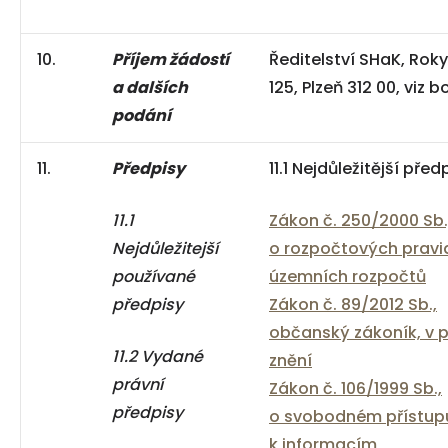
10.
Příjem žádostí
Ředitelství SHaK, Ro
a dalších
125, Plzeň 312 00, viz b
podání
11.
Předpisy
11.1 Nejdůležitější před
11.1
Zákon č. 250/2000 Sb.
Nejdůležitejší
o rozpočtových pravi
používané
územních rozpočtů
předpisy
Zákon č. 89/2012 Sb.,
občanský zákoník, v 
11.2 Vydané
znění
právní
Zákon č. 106/1999 Sb.,
předpisy
o svobodném přístup
k informacím