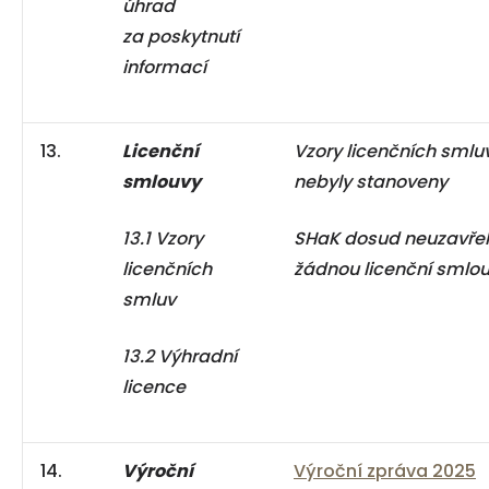
úhrad
za poskytnutí
informací
13.
Licenční
Vzory licenčních smlu
smlouvy
nebyly stanoveny
13.1 Vzory
SHaK dosud neuzavřel
licenčních
žádnou licenční smlo
smluv
13.2 Výhradní
licence
14.
Výroční
Výroční zpráva 2025