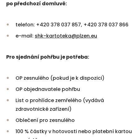
po předchozí domluvě:
telefon: +420 378 037 857, +420 378 037 866
e-mail:
shk-kartoteka@plzen.eu
Pro sjednání pohřbu je potřeba:
OP zesnulého (pokud je k dispozici)
OP objednavatele pohřbu
List o prohlídce zemřelého (vydává
zdravotnické zařízení)
Oblečení pro zesnulého
100 % částky v hotovosti nebo platební kartou